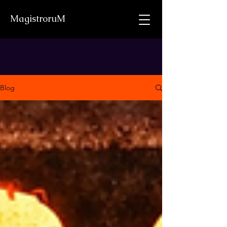
MagistroruM
Blog