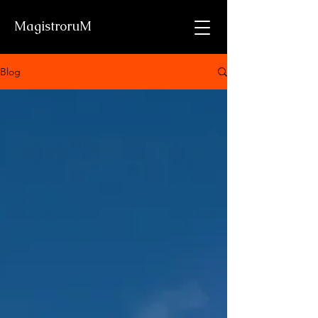
MagistroruM
Blog