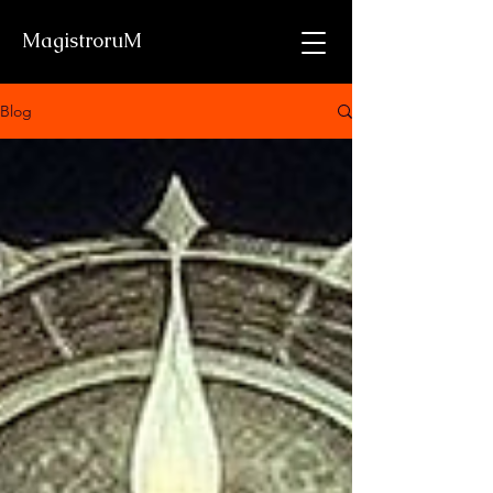
MagistroruM
Blog